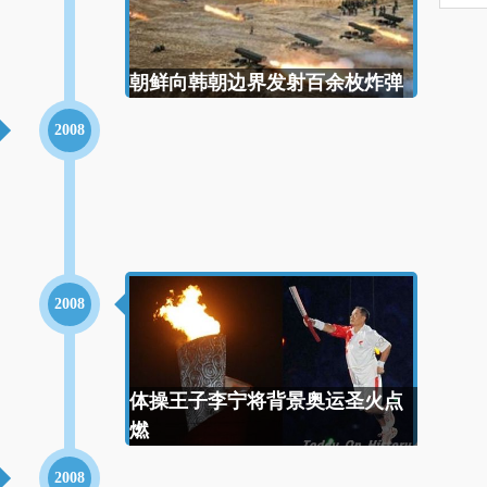
朝鲜向韩朝边界发射百余枚炸弹
2008
2008
体操王子李宁将背景奥运圣火点
燃
2008