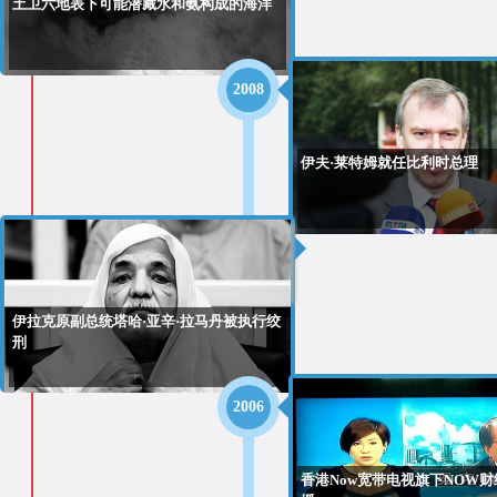
土卫六地表下可能潜藏水和氨构成的海洋
2008
伊夫·莱特姆就任比利时总理
2007
伊拉克原副总统塔哈·亚辛·拉马丹被执行绞
刑
2006
香港Now宽带电视旗下NOW