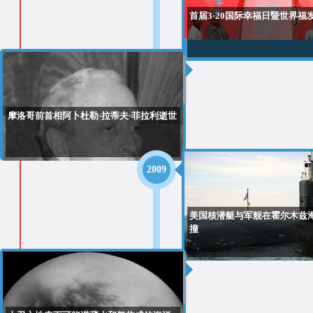
首届3·20国际幸福日暨世界福
2009
摩洛哥前首相阿卜杜勒·拉蒂夫·菲拉利逝世
2009
美国核潜艇与军舰在霍尔木兹
撞
2008