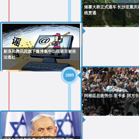
矮寨大桥正式通车 长沙至重庆
线贯通
2012
新浪和腾讯因旗下微博集中出现谣言被依
法查处
2009
阿根廷总统劳尔·里卡多·阿方
2009