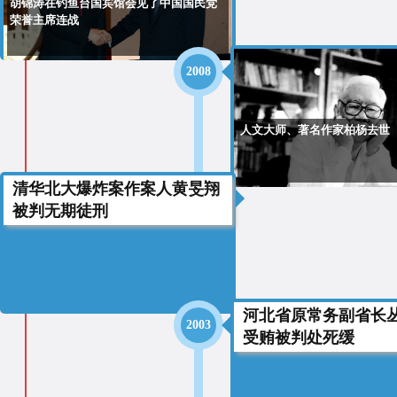
胡锦涛在钓鱼台国宾馆会见了中国国民党
荣誉主席连战
2008
人文大师、著名作家柏杨去世
清华北大爆炸案作案人黄旻翔
2003
被判无期徒刑
河北省原常务副省长
2003
受贿被判处死缓