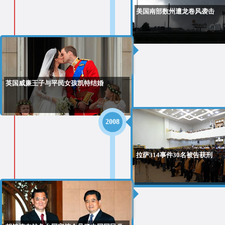
美国南部数州遭龙卷风袭击
2011
英国威廉王子与平民女孩凯特结婚
2008
拉萨314事件30名被告获刑
2008