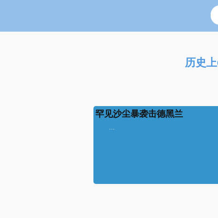
历史上
罕见沙尘暴袭击德黑兰
...