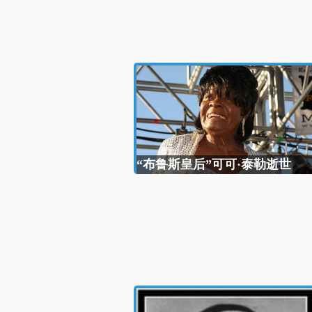
“布鲁斯皇后”可可·泰勒逝世