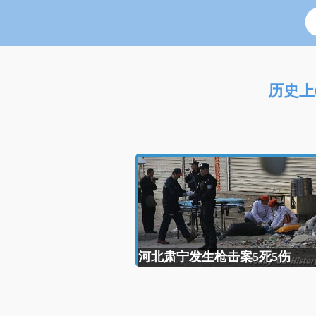
历史上
河北肃宁发生枪击案5死5伤