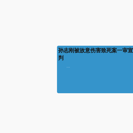
孙志刚被故意伤害致死案一审宣
判
...