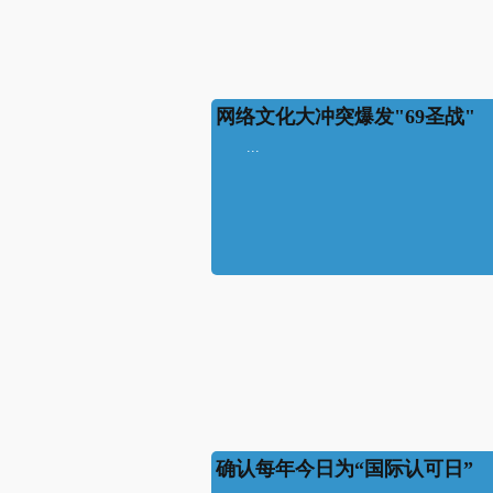
网络文化大冲突爆发"69圣战"
...
确认每年今日为“国际认可日”