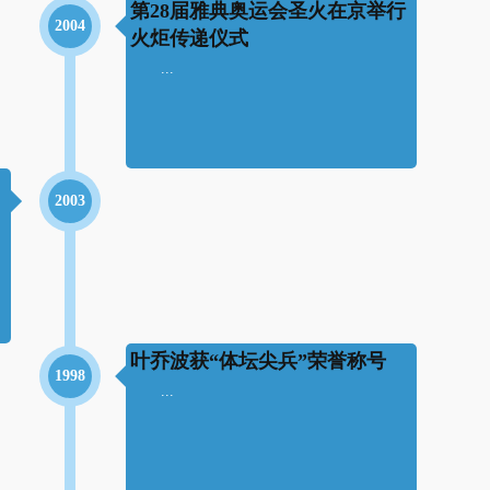
第28届雅典奥运会圣火在京举行
2004
火炬传递仪式
...
2003
叶乔波获“体坛尖兵”荣誉称号
1998
...