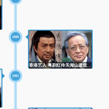
2006
香港艺人 粤剧红伶关海山逝世
2001