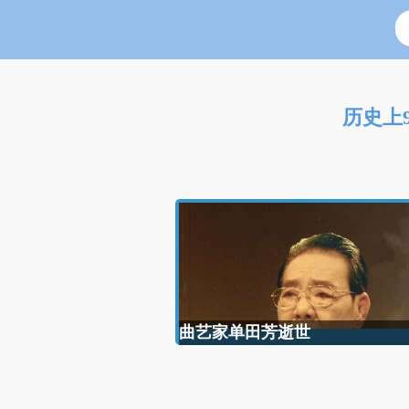
历史上
曲艺家单田芳逝世