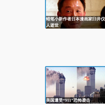
蜡笔小新作者日本漫画家臼井仪
人逝世
美国遭受“911”恐怖袭击