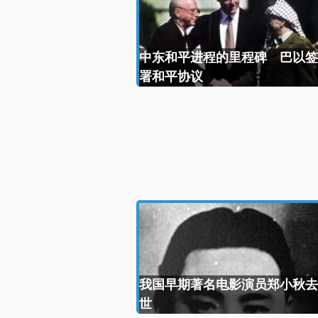
中东和平进程的里程碑 巴以签
署和平协议
我国早期著名电影演员郑小秋去
世