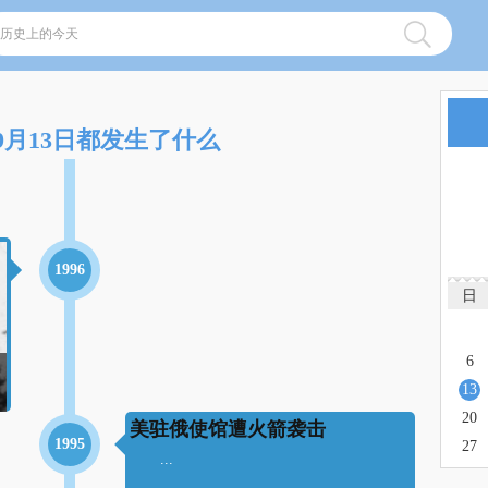
9月13日都发生了什么
1996
日
6
13
20
美驻俄使馆遭火箭袭击
1995
27
...