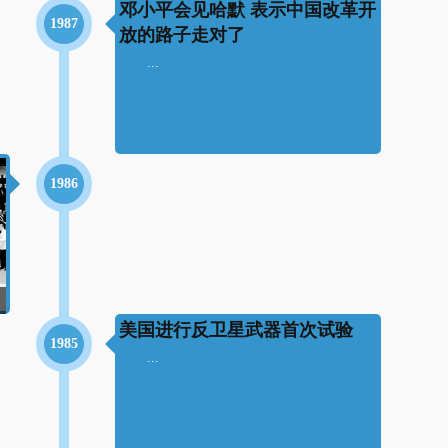
邓小平会见哈默 表示中国改革开
1987
放的路子走对了
...
1986
美国进行反卫星武器首次试验
1985
...