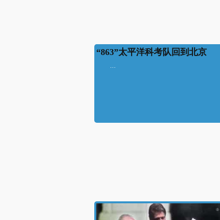
“863”太平洋科考队回到北京
...