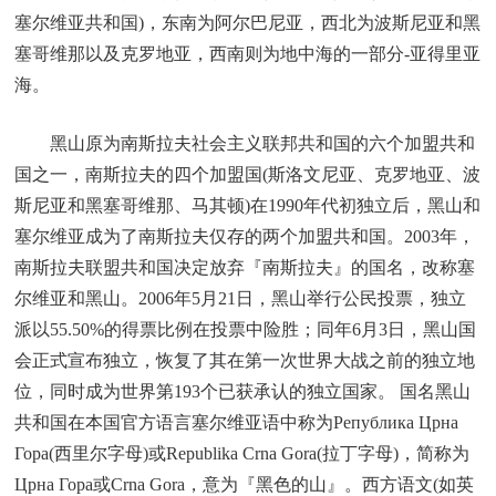
塞尔维亚共和国)，东南为阿尔巴尼亚，西北为波斯尼亚和黑
塞哥维那以及克罗地亚，西南则为地中海的一部分-亚得里亚
海。
黑山原为南斯拉夫社会主义联邦共和国的六个加盟共和
国之一，南斯拉夫的四个加盟国(斯洛文尼亚、克罗地亚、波
斯尼亚和黑塞哥维那、马其顿)在1990年代初独立后，黑山和
塞尔维亚成为了南斯拉夫仅存的两个加盟共和国。2003年，
南斯拉夫联盟共和国决定放弃『南斯拉夫』的国名，改称塞
尔维亚和黑山。2006年5月21日，黑山举行公民投票，独立
派以55.50%的得票比例在投票中险胜；同年6月3日，黑山国
会正式宣布独立，恢复了其在第一次世界大战之前的独立地
位，同时成为世界第193个已获承认的独立国家。 国名黑山
共和国在本国官方语言塞尔维亚语中称为Република Црна
Гора(西里尔字母)或Republika Crna Gora(拉丁字母)，简称为
Црна Гора或Crna Gora，意为『黑色的山』。西方语文(如英