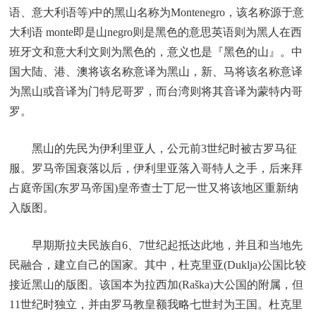
语、意大利语等)中的黑山名称为Montenegro，该名称源于意
大利语 monte即是山negro则是黑色的意思英语则为黑人在西
班牙文和意大利文则为黑色的，意义也是『黑色的山』。中
国大陆、港、澳将该名称意译为黑山，新、马将该名称意译
为黑山或音译为门特尼哥罗，而台湾则将其音译为蒙特内哥
罗。
黑山的先民为伊利里亚人，公元前3世纪时被古罗马征
服。罗马帝国衰落以后，伊利里亚落入哥特人之手，后来拜
占庭帝国(东罗马帝国)皇帝查士丁尼一世又将该地区重新纳
入版图。
早期斯拉夫民族自6、7世纪起抵达此地，并且和当地先
民融合，建立自己的国家。其中，杜克里亚(Duklja)公国比较
接近黑山的版图。该国本为拉西加(Raška)大公国的附属，但
11世纪时独立，并由罗马教皇额我略七世封为王国。杜克里