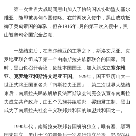
第一次世界大战期间黑山加入了协约国以协助盟友塞尔
维亚，随即被奥匈帝国侵略。在前两次入侵中，黑山成功抵
御了奥匈帝国的军队，但在1916年1月的第三次入侵中，黑
山被奥匈帝国完全占领。
一战结束后，在塞尔维亚的主导之下，斯洛文尼亚、克
罗地亚联合组成了第一个由南斯拉夫族群联合的国家。同
时，黑山也召开会议，废除本国国王，加入新成立
塞尔维
亚、克罗地亚和斯洛文尼亚王国
。1929年，国王亚历山大一
世正式将王国更名为『南斯拉夫王国』，第二次世界大战结
束后，南斯拉夫民族解放反法西斯议会制宪会议宣布南斯拉
夫成立共产政府，由五个民族共组联邦，罢黜君主制。黑山
成为了南斯拉夫社会主义联邦共和国的加盟共和国之一。
1990年代，南斯拉夫联邦各国纷纷独立，唯有塞、黑两
国未独立。黑山于1992年最后一次举行独立公投，95.96%认