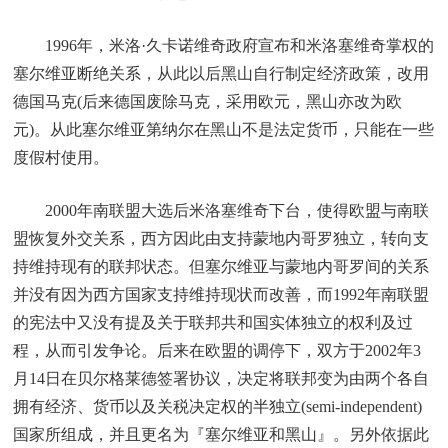
1996年，米洛·久卡诺维奇政府宣布和米洛塞维奇掌权的
塞尔维亚断绝关系，从此以后黑山自行制定经济政策，改用
德国马克(后来德国废除马克，采用欧元，黑山亦改为欧
元)。从此塞尔维亚第纳尔在黑山不是法定货币，只能在一些
度假村使用。
2000年南联盟大选后米洛塞维奇下台，使得欧盟与南联
盟恢复外交关系，西方因此由支持蒙地内哥罗独立，转向支
持维持现有的联邦状态。但塞尔维亚与蒙地内哥罗间的关系
并没有因为西方国家支持维持现状而改善，而1992年南联盟
的宪法中又没有提及关于联邦共和国实体独立的权利及过
程，从而引发争论。后来在欧盟的调停下，双方于2002年3
月14日在贝尔格莱德签署协议，决定将联邦变为由两个各自
拥有经济、货币以及关税决定权的半独立(semi-independent)
国家所组成，并且更名为『塞尔维亚和黑山』。另外依据此