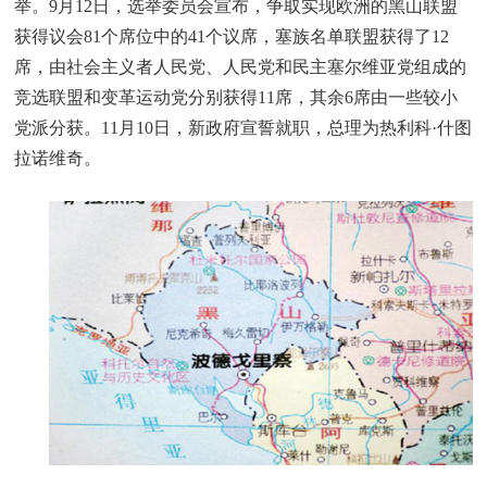
举。9月12日，选举委员会宣布，争取实现欧洲的黑山联盟
获得议会81个席位中的41个议席，塞族名单联盟获得了12
席，由社会主义者人民党、人民党和民主塞尔维亚党组成的
竞选联盟和变革运动党分别获得11席，其余6席由一些较小
党派分获。11月10日，新政府宣誓就职，总理为热利科·什图
拉诺维奇。