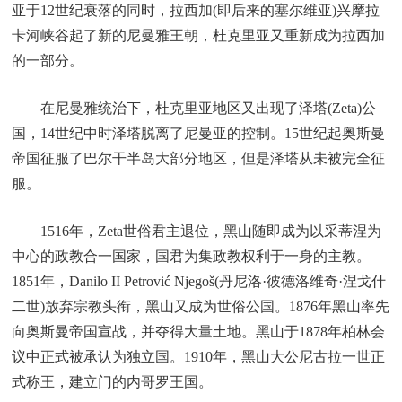
亚于12世纪衰落的同时，拉西加(即后来的塞尔维亚)兴摩拉
卡河峡谷起了新的尼曼雅王朝，杜克里亚又重新成为拉西加
的一部分。
在尼曼雅统治下，杜克里亚地区又出现了泽塔(Zeta)公
国，14世纪中时泽塔脱离了尼曼亚的控制。15世纪起奥斯曼
帝国征服了巴尔干半岛大部分地区，但是泽塔从未被完全征
服。
1516年，Zeta世俗君主退位，黑山随即成为以采蒂涅为
中心的政教合一国家，国君为集政教权利于一身的主教。
1851年，Danilo II Petrović Njegoš(丹尼洛·彼德洛维奇·涅戈什
二世)放弃宗教头衔，黑山又成为世俗公国。1876年黑山率先
向奥斯曼帝国宣战，并夺得大量土地。黑山于1878年柏林会
议中正式被承认为独立国。1910年，黑山大公尼古拉一世正
式称王，建立门的内哥罗王国。