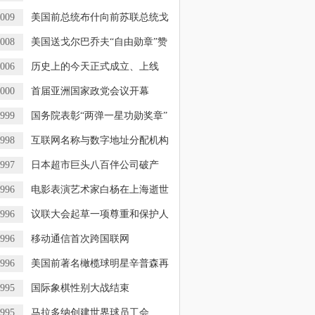
009
美国前总统布什向前苏联总统戈
008
美国送戈尔巴乔夫“自由勋章”赞
006
历史上的今天正式成立、上线
000
首届亚洲国家政党会议开幕
999
国务院表彰“两弹一星功勋奖章”
998
互联网名称与数字地址分配机构
997
日本超市巨头八百伴公司破产
996
电影表演艺术家白杨在上海逝世
996
议联大会起草一项尊重和保护人
996
移动通信首次跨国联网
996
美国前著名橄榄球明星辛普森再
995
国际象棋性别大战结束
995
马拉多纳创建世界球员工会