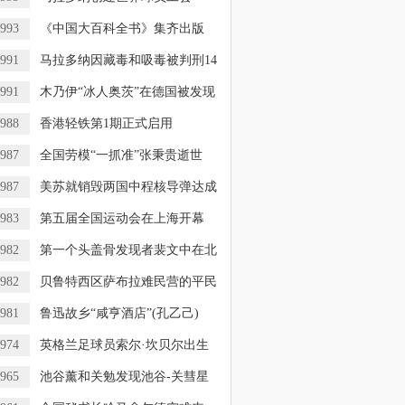
993
《中国大百科全书》集齐出版
991
马拉多纳因藏毒和吸毒被判刑14
991
木乃伊“冰人奥茨”在德国被发现
988
香港轻铁第1期正式启用
987
全国劳模“一抓准”张秉贵逝世
987
美苏就销毁两国中程核导弹达成
983
第五届全国运动会在上海开幕
982
第一个头盖骨发现者裴文中在北
982
贝鲁特西区萨布拉难民营的平民
981
鲁迅故乡“咸亨酒店”(孔乙己)
974
英格兰足球员索尔·坎贝尔出生
965
池谷薰和关勉发现池谷-关彗星