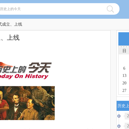
式成立、上线
立、上线
日
6
13
20
27
历史
2
2