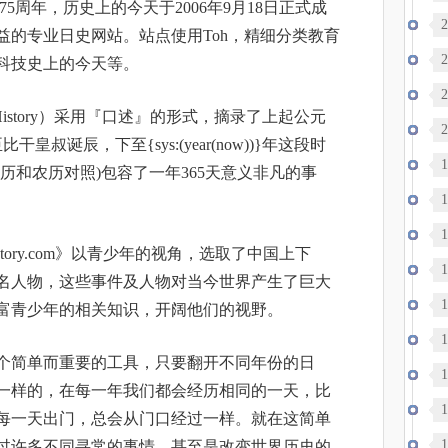
周年，历史上的今天于2006年9月18日正式成
的
2
益的专业日史网站。站点使用Toh，精细分类教育
尔
2
科技史上的今天等。
2
istory）采用『口述』的形式，摘录了上起公元
2
干皇叔诞辰，下至{sys:(year(now))}年这段时
1
历和农历对照)包容了一年365天意义非凡的事
1
在
1
story.com》以青少年的视角，选取了中国上下
1
著名人物，这些事件及人物对当今世界产生了巨大
1
富青少年的相关知识，开阔他们的视野。
权
1
简单而重要的工具，只要翻开不同年份的日
1
一样的，在每一年我们都会经历相同的一天，比
上
1
每一天出门，总会从门口经过一样。就在这简单
1
过许多不同寻常的事情，甚至是改变世界历史的