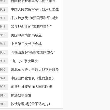
961
合国秘书长哈马舍尔德空难丧
952
中国人民志愿军举行战术反击战
951
宋庆龄接受“加强国际和平”斯大
948
印度尼西亚的“茉莉芬事件”
947
美国中央情报局成立
941
中日第二次长沙会战
936
阎锡山发起“牺牲救国同盟会”
931
“九一八”事变爆发
930
东北军入关，中原大战立分胜负
924
中国国民党发表《北伐宣言》
922
匈牙利被接纳加入国际联盟
917
护法战争爆发
911
沙俄总理斯托雷平遇刺身亡