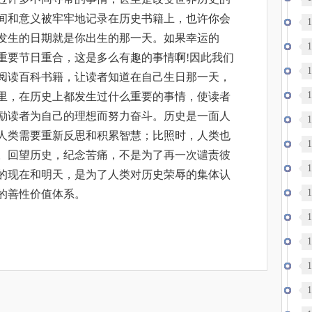
间和意义被牢牢地记录在历史书籍上，也许你会
1
发生的日期就是你出生的那一天。如果幸运的
1
重要节日重合，这是多么有趣的事情啊!因此我们
1
阅读百科书籍，让读者知道在自己生日那一天，
1
里，在历史上都发生过什么重要的事情，使读者
励读者为自己的理想而努力奋斗。历史是一面人
1
人类需要重新反思和积累智慧；比照时，人类也
1
。回望历史，纪念苦痛，不是为了再一次谴责彼
协
1
的现在和明天，是为了人类对历史荣辱的集体认
1
的善性价值体系。
京
1
遭
1
1
1