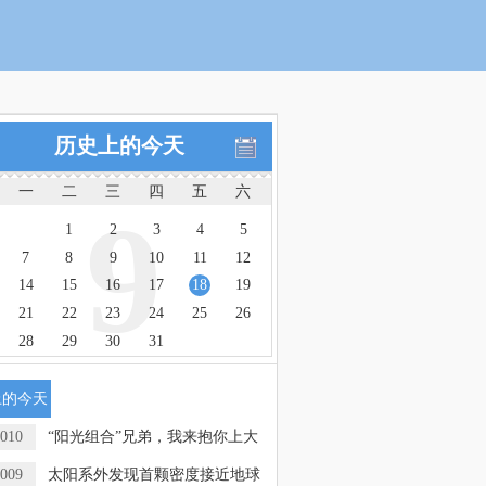
历史上的今天
一
二
三
四
五
六
9
1
2
3
4
5
7
8
9
10
11
12
14
15
16
17
18
19
21
22
23
24
25
26
28
29
30
31
上的今天
010
“阳光组合”兄弟，我来抱你上大
009
太阳系外发现首颗密度接近地球