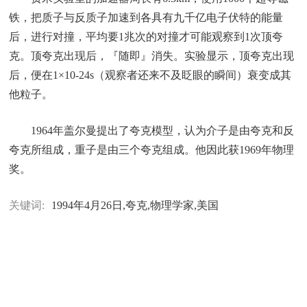
铁，把质子与反质子加速到各具有九千亿电子伏特的能量
后，进行对撞，平均要1兆次的对撞才可能观察到1次顶夸
克。顶夸克出现后，『随即』消失。实验显示，顶夸克出现
后，便在1×10-24s（观察者还来不及眨眼的瞬间）衰变成其
他粒子。
1964年盖尔曼提出了夸克模型，认为介子是由夸克和反
夸克所组成，重子是由三个夸克组成。他因此获1969年物理
奖。
关键词:
1994年4月26日,夸克,物理学家,美国