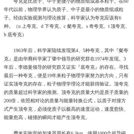
夸克是比质子、中子更微小的物质组成基本粒子。在60
年代以前，物理学界认为质子、中子是最小的物质组成粒
子。经由实验观测与理论推算，科学家认为夸克应该有6
种。（u 上夸克、d 下夸克、c 粲夸克、s 奇夸克、t 顶夸克、
b 底夸克）
1963年后，科学家陆续发现第4、5种夸克，其中『粲夸
克』是由华裔科学家丁肇中领导的研究群在1974年发现。3
年后，李德曼领导的研究群又证实『底夸克』的存在。寻找
最后一种夸克，便是19年来粒子物理学家努力的方向，只有
证实顶夸克的存在，粒子物理学理论才能获得验证。顶夸克
的质量超过科学家的推测。顶夸克的质量大约是质子质量的
200倍，依照相对论的质量与能量转换公式，以质子对撞方
式产生顶夸克，必须使质子以极高的速度运动，速度愈快、
能量愈高，碰撞的瞬间才能产生顶夸克。
费米实验室的加速器周长有6.3km，使用1000个超导磁