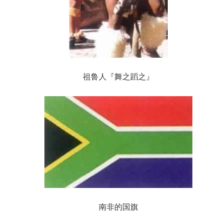
祖鲁人『舞之蹈之』
南非的国旗