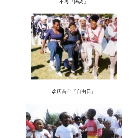
不再『隔离』
欢庆首个『自由日』