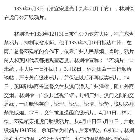
1839年6月3日（清宣宗道光十九年四月丁亥），林则徐
在虎门公开毁鸦片。
林则徐于1838年12月31日被任命为钦差大臣，往广东查
禁鸦片，抑制该省水师。他于1839年3月10日抵达广州，在
两广总督邓廷桢的合作下，依靠广州人民禁烟。当时，鸦片
商人和英国代表都抱观望态度。林则徐宣称：『若鸦片一日
未绝，本大臣一日不回！』3月18日，林则徐命十三行颁给
谕帖，严令外商缴出鸦片，并保证以后不再贩卖鸦片。24
日，英国驻华商务监督义律从澳门潜入广州洋馆，阻止外商
交烟。林则徐一面派兵监视洋馆，封销广州、澳门之间的交
通线，一面晓谕英商，论理、论法、论情、论势，说明必须
禁绝贩烟。27日，义律被迫递函允缴鸦片。4月11日，林则
徐、邓廷桢亲抵虎门验缴鸦片。从4月12日至5月21日，共收
缴鸦片19187袋，余8箱留为样品，后来销毁。6月3日，林则
徐在虎门销烟，经22天方销完。虎门销烟是禁烟运动的高