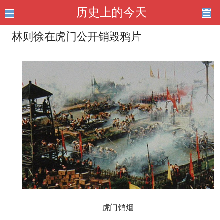
历史上的今天
林则徐在虎门公开销毁鸦片
虎门销烟