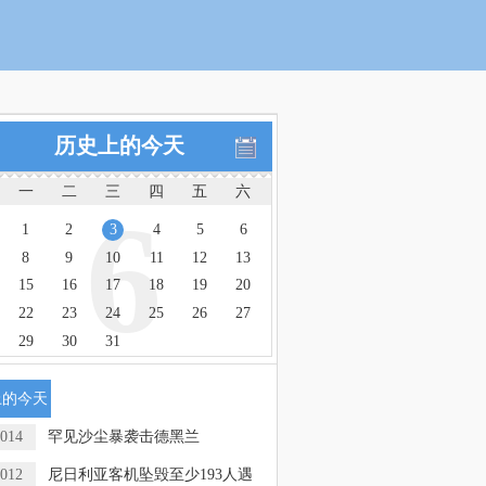
历史上的今天
一
二
三
四
五
六
6
1
2
3
4
5
6
8
9
10
11
12
13
15
16
17
18
19
20
22
23
24
25
26
27
29
30
31
上的今天
014
罕见沙尘暴袭击德黑兰
012
尼日利亚客机坠毁至少193人遇