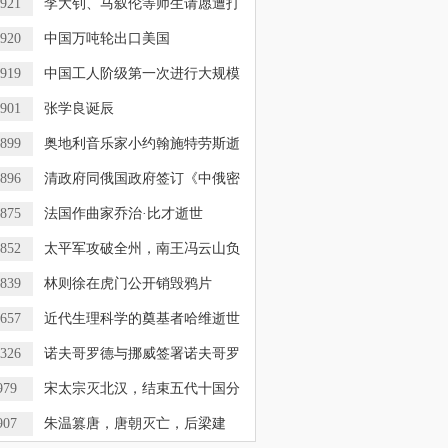
921
李大钊、马叙伦等师生请愿遭打
920
中国万吨轮出口美国
919
中国工人阶级第一次进行大规模
901
张学良诞辰
899
奥地利音乐家小约翰施特劳斯逝
896
清政府同俄国政府签订《中俄密
875
法国作曲家乔治·比才逝世
852
太平军攻破全州，南王冯云山负
839
林则徐在虎门公开销毁鸦片
657
近代生理科学的奠基者哈维逝世
326
诺夫哥罗德与挪威签署诺夫哥罗
979
宋太宗灭北汉，结束五代十国分
907
朱温篡唐，唐朝灭亡，后梁建