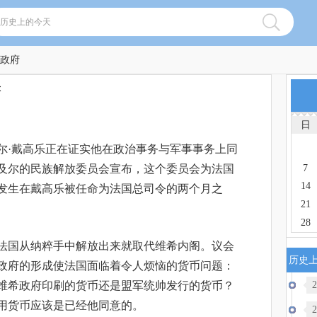
时政府
府
日
的夏尔·戴高乐正在证实他在政治事务与军事事务上同
7
及尔的民族解放委员会宣布，这个委员会为法国
14
发生在戴高乐被任命为法国总司令的两个月之
21
28
法国从纳粹手中解放出来就取代维希内阁。议会
历史
政府的形成使法国面临着令人烦恼的货币问题：
2
维希政府印刷的货币还是盟军统帅发行的货币？
用货币应该是已经他同意的。
2