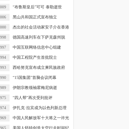
009
“布鲁斯皇后”可可·泰勒逝世
006
黑山共和国正式宣布独立
000
杰出的社会活动家安子介在香港
998
德国高速列车在下萨克森州脱
，
997
中国互联网络信息中心组建
994
中国工程院产生首批院士
993
西哈努克宣布成立柬民族政府
990
“15国集团”首脑会议闭幕
989
伊朗宗教领袖霍梅尼病逝
975
“四人帮”再次受到批评
974
伊扎克·拉宾成为以色列新总理
969
中国人民解放军十大将之一许光
965
美国人怀特创造太空行走时间纪