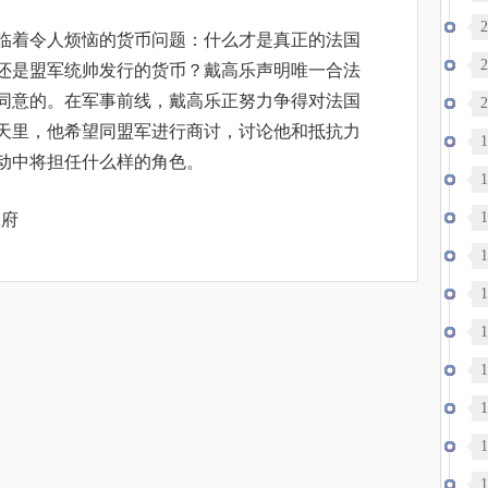
2
临着令人烦恼的货币问题：什么才是真正的法国
2
还是盟军统帅发行的货币？戴高乐声明唯一合法
同意的。在军事前线，戴高乐正努力争得对法国
2
天里，他希望同盟军进行商讨，讨论他和抵抗力
逝
1
动中将担任什么样的角色。
轨
1
1
政府
1
1
1
1
1
1
达
1