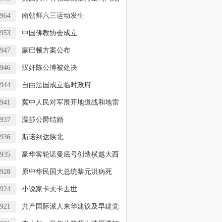
964
南朝鲜六三运动发生
953
中国佛教协会成立
947
蒙巴顿方案公布
946
汉奸陈公博被处决
944
自由法国成立临时政府
941
冀中人民对军展开地道战和地雷
937
温莎公爵结婚
936
斯诺到达陕北
935
豪华客轮诺曼底号创造横越大西
928
原中华民国大总统黎元洪病死
924
小说家卡夫卡去世
921
共产国际派人来华建议及早建党