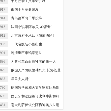
917
十月社会主义革命胜利
917
俄国十月革命爆发
914
青岛德军向日军投降
913
法国小说家阿尔贝·加缪出生
912
北京政府不承认《俄蒙协约》
903
一代名媛陆小曼出生
901
晚清重臣李鸿章逝世
896
为共和革命而牺牲者的第一人
—
879
俄国无产阶级领袖列夫·托洛茨基
867
居里夫人诞生
790
德国数学家和天文学家莫比乌斯
659
西班牙和法国签订比利牛斯和约
451
意大利萨伏依公阿梅迪奥八世逝