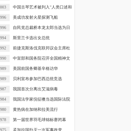
003
中国古琴艺术被列入“人类口述和
996
美成功发射火星探测飞船
996
自民党总裁桥本龙太郎当选为日
994
斯里兰卡选出女总统
992
前捷克斯洛伐克联邦议会主席杜
990
中宣部和国务院召开全国精神文
989
美国前国务卿基辛格访华
989
贝利宣布参加巴西总统竞选
987
我国首次分离出艾滋病毒
984
我国法学家倪征噢当选国际法院
980
黄热病在加纳和拉美流行
978
第一届世界羽毛球锦标赛闭幕
975
孟加拉国扑灭一次军事政变