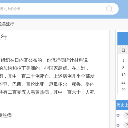
拉美流行
流行
日
界卫生组织在日内瓦公布的一份流行病统计材料说，一
1
8
的加纳和拉丁美洲的一些国家肆虐。在非洲，一
15
例，其中一百二十例死亡。上述病例几乎全部发
22
维亚、巴西、哥伦比亚、厄瓜多尔、秘鲁、委内
29
共有二百零五人患黄热病，其中一百六十一人死
历史
2
,黄热病
加
2