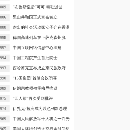
009
“布鲁斯皇后”可可·泰勒逝世
006
黑山共和国正式宣布独立
000
杰出的社会活动家安子介在香港
998
德国高速列车在下萨克森州脱
，
997
中国互联网络信息中心组建
994
中国工程院产生首批院士
993
西哈努克宣布成立柬民族政府
990
“15国集团”首脑会议闭幕
989
伊朗宗教领袖霍梅尼病逝
975
“四人帮”再次受到批评
974
伊扎克·拉宾成为以色列新总理
969
中国人民解放军十大将之一许光
965
美国人怀特创造太空行走时间纪