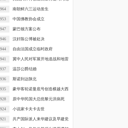
964
南朝鲜六三运动发生
953
中国佛教协会成立
947
蒙巴顿方案公布
946
汉奸陈公博被处决
944
自由法国成立临时政府
941
冀中人民对军展开地道战和地雷
937
温莎公爵结婚
936
斯诺到达陕北
935
豪华客轮诺曼底号创造横越大西
928
原中华民国大总统黎元洪病死
924
小说家卡夫卡去世
921
共产国际派人来华建议及早建党