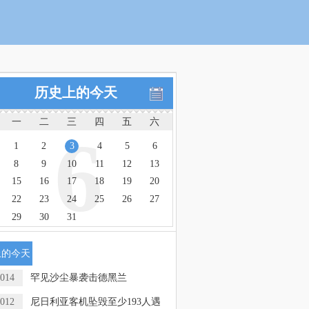
历史上的今天
一
二
三
四
五
六
6
1
2
3
4
5
6
8
9
10
11
12
13
15
16
17
18
19
20
22
23
24
25
26
27
29
30
31
上的今天
014
罕见沙尘暴袭击德黑兰
012
尼日利亚客机坠毁至少193人遇