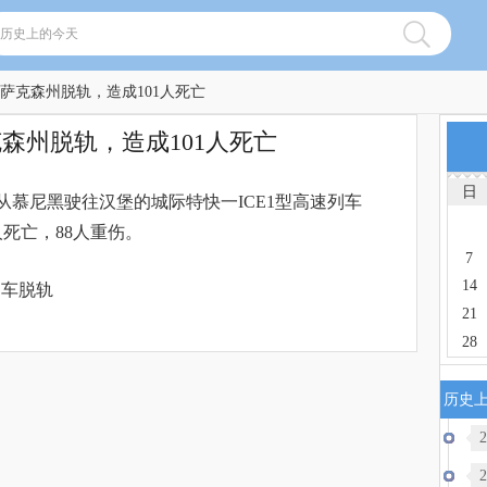
下萨克森州脱轨，造成101人死亡
森州脱轨，造成101人死亡
日
从慕尼黑驶往汉堡的城际特快一ICE1型高速列车
人死亡，88人重伤。
7
14
,列车脱轨
21
28
历史
2
2