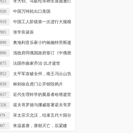
921
李大钊、马叙伦等师生请愿遭打
920
中国万吨轮出口美国
919
中国工人阶级第一次进行大规模
901
张学良诞辰
899
奥地利音乐家小约翰施特劳斯逝
896
清政府同俄国政府签订《中俄密
875
法国作曲家乔治·比才逝世
852
太平军攻破全州，南王冯云山负
839
林则徐在虎门公开销毁鸦片
657
近代生理科学的奠基者哈维逝世
326
诺夫哥罗德与挪威签署诺夫哥罗
979
宋太宗灭北汉，结束五代十国分
907
朱温篡唐，唐朝灭亡，后梁建