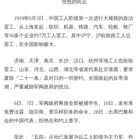
愤怒的民众
1919年6月3日，中国工人阶级第一次进行大规模的政治
罢工。从上海发起，纺织、机器、铁路、汽车、轮船、铁厂
等50多个企业约7万工人罢工。其中沪宁、沪杭铁路工人总
罢工，在全国影响极大。
济南、天津、南京、长沙、汉口、杭州等地工人也纷纷
罢工。山东、河北、山西、湖北等省派代表赴京请愿，要求
废除『二十一条』及对日的一切密约。全国掀起的反帝浪
潮，严重威胁军阀政府的统治。
6日、7日，军阀政府释放全部被捕学生。10日，发布准
免曹汝霖、陆宗舆、章宗样职务的命令。28日，出席巴黎和
会的中国代表，拒绝在和约上签字。
至此，『五四』运动已发展为以工人阶级为主力军、包