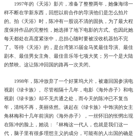
1997年的《天浴》影片，准备了整整两年，她像海绵一
样不断在学新东西，回想以前合作的导演他们是怎么拍片
的。拍《天浴》时，陈冲有一股说不清的固执，为了最大程
度保持作品的完整性，她选择了地下电影的方式。也因此她
每天都处在高度紧张中，总担心随时要被没收机器拍不完
了。等待《天浴》的，是台湾第35届金马奖最佳导演、最佳
剧本、最佳男女主角、最佳音乐等七项大奖；另一个是大陆
的禁映。这让陈冲回国的路再一次关闭。
1998年，陈冲放弃了一个好莱坞大片，被邀回国参演电
视剧《绿卡族》。尽管相隔十几年，电影《海外赤子》和电
视剧《绿卡族》却不无共通之处，而今天的陈冲已不复当
年，清纯不再，美丽依然。谈起在《绿卡族》中饰演的女主
角林梅和十几年前演的《海外赤子》，一丝怀旧的怅惘出现
在陈冲的脸上，她说：『林梅这一代人，也就是我们这一
代，脑子里有很多理想主义的成分，可能有的人出国的确是