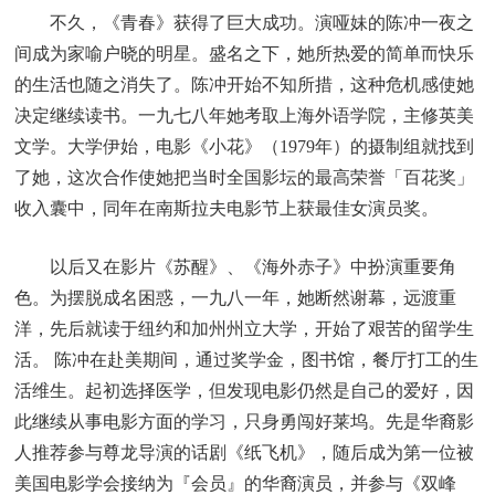
不久，《青春》获得了巨大成功。演哑妹的陈冲一夜之
间成为家喻户晓的明星。盛名之下，她所热爱的简单而快乐
的生活也随之消失了。陈冲开始不知所措，这种危机感使她
决定继续读书。一九七八年她考取上海外语学院，主修英美
文学。大学伊始，电影《小花》（1979年）的摄制组就找到
了她，这次合作使她把当时全国影坛的最高荣誉「百花奖」
收入囊中，同年在南斯拉夫电影节上获最佳女演员奖。
以后又在影片《苏醒》、《海外赤子》中扮演重要角
色。为摆脱成名困惑，一九八一年，她断然谢幕，远渡重
洋，先后就读于纽约和加州州立大学，开始了艰苦的留学生
活。 陈冲在赴美期间，通过奖学金，图书馆，餐厅打工的生
活维生。起初选择医学，但发现电影仍然是自己的爱好，因
此继续从事电影方面的学习，只身勇闯好莱坞。先是华裔影
人推荐参与尊龙导演的话剧《纸飞机》，随后成为第一位被
美国电影学会接纳为『会员』的华裔演员，并参与《双峰