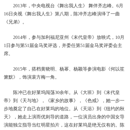
2013年，中央电视台《舞出我人生》 舞伴齐志峰。6月
16日央视《舞出我人生》第八期，陈冲齐志峰演绎了一曲
《兄弟》。
2014年，参与加利福尼亚州《末代皇帝》放映式，10月
1日参与第51届金马奖评选，并委任第51届金马奖评委会主
席。
2015年，搭档黄晓明、杨幂、杨颖等参演电影《何以笙
箫默》，饰演裴方梅一角。
陈冲已在好莱坞闯荡30余年。从《大班》到《末代皇
帝》到《天与地》，《家乡的故事》，《色戒》，她一步一
步地奠定了自己在好莱坞的地位。从《天浴》到《纽约的秋
天》，她走上演而优则导的道路，一位演员出身的中国女导
演能独立指导当红明星拍片，这在好莱坞是绝无仅有的。陈