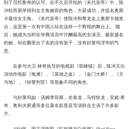
到了贝托鲁奇的认可。在不久后开拍的《末代皇帝》中，陈
冲轻而易举得到女主角婉容的角色，大获成功，并提名奥斯
卡最佳女主角。《末代皇帝》使陈冲和尊龙走上奥斯卡颁奖
台，这是第一次有中国人站在这样一个辉煌的舞台上。 随
后，她成为当时在华裔演员中片酬最高的女演员。极富盛名
的她，却在圈里出了名的没有架子，没有好莱坞浮华的气
息。
在参与大卫·林奇执导的电视剧《双峰镇》后，陈冲又出
演动作电影《龟滩》，《英雄之血》，《金门大桥》，《天
与地》，《特警判官》等形象不同的角色。
与好莱坞如：汤姆李琼斯，史泰龙，马特狄龙，安妮·希
奇，奥利夫斯通等多位著名影星及导演联合主演了许多影
片。
1994年，因主演电影《红玫瑰与白玫瑰》(Red Rose