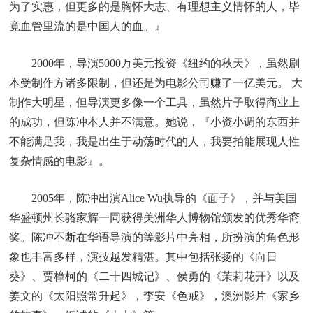
为了实惠，但更多的是胸怀大志、有理想主义情怀的人，毕
竟血管里流的是中国人的血。』
2000年，导演5000万美元投资《纽约的秋天》，虽然剧
本受制作方诸多限制，但还是为电影公司赚了一亿美元。 大
制作大明星，但导演更多像一个工具，虽然片子取得商业上
的成功，但陈冲本人并不满意。她说，『小资小调的东西并
不能满足我，我是出生于动荡时代的人，我要拍能展现人性
复杂情感的电影』。
2005年，陈冲出演Alice Wu执导的《面子》，并与美国
华盛顿州长骆家辉一同获得美洲华人博物馆颁发的优秀华裔
奖。陈冲不断在华语导演的等影片中亮相，所扮演的角色形
象也丰富多样，演技越发精湛。其中包括张扬的《向日
葵》、贾樟柯的《二十四城记》、侯勇的《茉莉花开》以及
姜文的《太阳照常升起》，李安《色戒》，澳洲影片《家乡