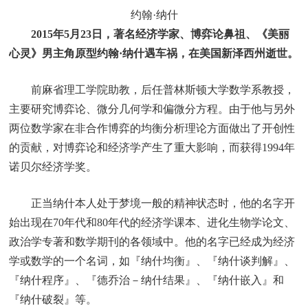
约翰·纳什
2015年5月23日，著名经济学家、博弈论鼻祖、《美丽
心灵》男主角原型约翰·纳什遇车祸，在美国新泽西州逝世。
前麻省理工学院助教，后任普林斯顿大学数学系教授，
主要研究博弈论、微分几何学和偏微分方程。由于他与另外
两位数学家在非合作博弈的均衡分析理论方面做出了开创性
的贡献，对博弈论和经济学产生了重大影响，而获得1994年
诺贝尔经济学奖。
正当纳什本人处于梦境一般的精神状态时，他的名字开
始出现在70年代和80年代的经济学课本、进化生物学论文、
政治学专著和数学期刊的各领域中。他的名字已经成为经济
学或数学的一个名词，如『纳什均衡』、『纳什谈判解』、
『纳什程序』、『德乔治－纳什结果』、『纳什嵌入』和
『纳什破裂』等。