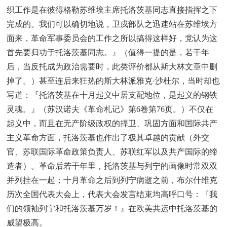
织工作是在彼得格勒苏维埃主席托洛茨基同志直接指挥之下
完成的。我们可以确切地说，卫戍部队之迅速站在苏维埃方
面来，革命军事委员会的工作之所以搞得这样好，党认为这
首先要归功于托洛茨基同志。』（值得一提的是，若干年
后，当反托成为政治需要时，此类评价都从斯大林文章中删
掉了。）甚至连后来狂热的斯大林派雅克·沙杜尔，当时却也
写道：『托洛茨基在十月起义中居支配地位，是起义的钢铁
灵魂。』（苏汉诺夫《革命札记》第6卷第76页。）不仅在
起义中，而且在无产阶级政权的捍卫、巩固方面和国际共产
主义革命方面，托洛茨基也作出了极其卓越的贡献（外交
官、苏联国际革命政策负责人、苏联红军以及共产国际的缔
造者）。革命后若干年里，托洛茨基与列宁的画像时常双双
并列挂在一起；十月革命之后到列宁病逝之前，布尔什维克
历次全国代表大会上，代表大会发言结束均高呼口号：『我
们的领袖列宁和托洛茨基万岁！』在欧美共运中托洛茨基的
威望极高。