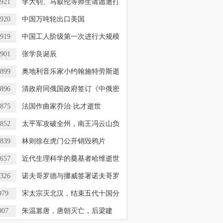
921
李大钊、马叙伦等师生请愿遭打
920
中国万吨轮出口美国
919
中国工人阶级第一次进行大规模
901
张学良诞辰
899
奥地利音乐家小约翰施特劳斯逝
896
清政府同俄国政府签订《中俄密
875
法国作曲家乔治·比才逝世
852
太平军攻破全州，南王冯云山负
839
林则徐在虎门公开销毁鸦片
657
近代生理科学的奠基者哈维逝世
326
诺夫哥罗德与挪威签署诺夫哥罗
979
宋太宗灭北汉，结束五代十国分
907
朱温篡唐，唐朝灭亡，后梁建