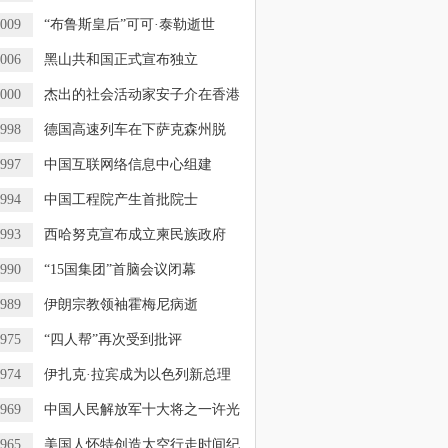
009
“布鲁斯皇后”可可·泰勒逝世
006
黑山共和国正式宣布独立
000
杰出的社会活动家安子介在香港
998
德国高速列车在下萨克森州脱
，
997
中国互联网络信息中心组建
994
中国工程院产生首批院士
993
西哈努克宣布成立柬民族政府
990
“15国集团”首脑会议闭幕
989
伊朗宗教领袖霍梅尼病逝
975
“四人帮”再次受到批评
974
伊扎克·拉宾成为以色列新总理
969
中国人民解放军十大将之一许光
965
美国人怀特创造太空行走时间纪