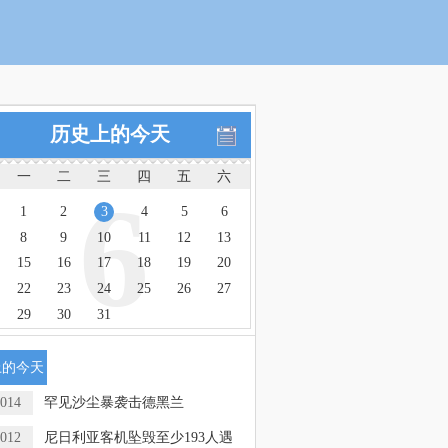
历史上的今天
一
二
三
四
五
六
6
1
2
3
4
5
6
8
9
10
11
12
13
15
16
17
18
19
20
22
23
24
25
26
27
29
30
31
上的今天
014
罕见沙尘暴袭击德黑兰
012
尼日利亚客机坠毁至少193人遇