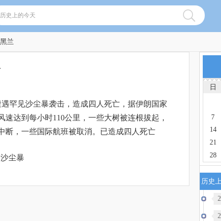
德黑兰
兰
日
遇罕见沙尘暴袭击，造成四人死亡，据伊朗国家
7
风速达到每小时110公里，一些大树被连根拔起，
14
中断，一些国际航班被取消。已造成四人死亡
21
28
兰,沙尘暴
历史
2
2