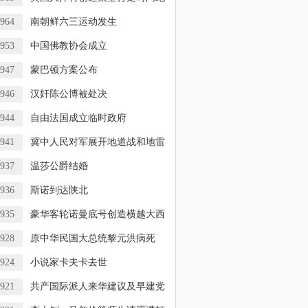
964
南朝鲜六三运动发生
953
中国佛教协会成立
947
蒙巴顿方案公布
946
汉奸陈公博被处决
944
自由法国成立临时政府
941
冀中人民对军展开地道战和地雷
937
温莎公爵结婚
936
斯诺到达陕北
935
豪华客轮诺曼底号创造横越大西
928
原中华民国大总统黎元洪病死
924
小说家卡夫卡去世
921
共产国际派人来华建议及早建党