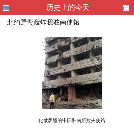
历史上的今天
北约野蛮轰炸我驻南使馆
化做废墟的中国驻南斯拉夫使馆