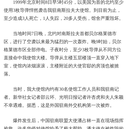
1999年北京时间8日早5时45分，以美国为首的北约至少
使用3枚导弹悍然袭击我驻南斯拉夫大使馆。到目前为止，
至少造成3人死亡，1人失踪，20多人受伤，馆舍严重毁坏。
当地时间7日晚，北约对南斯拉夫首都贝尔格莱德市
区，进行了空袭以来最为猛烈的一次轰炸。晚9时始，贝尔
格莱德市区全部停电。子夜时分，至少3枚导弹从不同方位
直接命中我使馆大楼。导弹从主楼五层楼顶一直穿入地下
室，使馆内浓烟滚滚，主楼附近的大使官邸的房顶也被掀
落。
当时，我大使馆内约有30名使馆工作人员和我驻南记
者。新华社女记者邵云环、光明日报记者许杏虎和夫人朱颖
不幸遇难。据悉，这是外国驻南外交机构第一次被炸。
爆炸发生后，中国驻南联盟大使潘占林一直在现场指挥
抢救。许多华侨对使馆给予了极大帮助。潘大使在被炸毁的