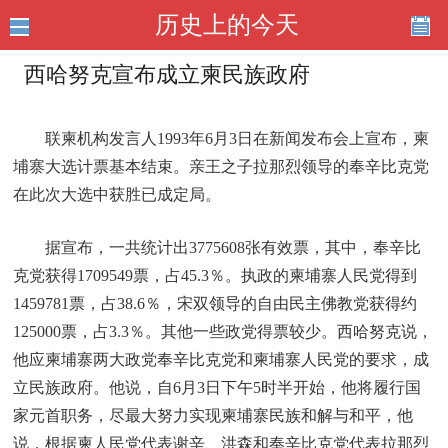
历史上的今天
西哈努克宣布成立柬民族政府
联柬机构发言人1993年6月3日在新闻发布会上宣布，柬
埔寨大选计票基本结束。亲王之子拉那烈领导的奉辛比克党
在此次大选中获胜已成定局。
据宣布，一共统计出3775608张有效票，其中，奉辛比
克党获得1709549票，占45.3％。执政的柬埔寨人民党得到
1459781票，占38.6％，宋双领导的自由民主佛教党获得约
125000票，占3.3％。其他一些政党得票较少。西哈努克说，
他应柬埔寨两大政党奉辛比克党和柬埔寨人民党的要求，成
立民族政府。他说，自6月3日下午5时半开始，他将履行国
家元首职务，尽最大努力实现柬埔寨民族和解与和平，他
说，根据柬人民党代表谢辛、洪森和奉辛比克党代表拉那烈