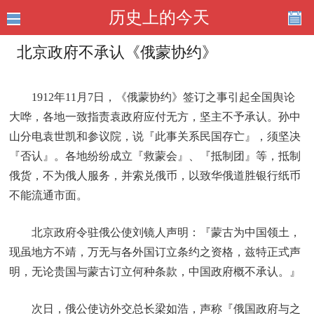
历史上的今天
北京政府不承认《俄蒙协约》
1912年11月7日，《俄蒙协约》签订之事引起全国舆论
大哗，各地一致指责袁政府应付无方，坚主不予承认。孙中
山分电袁世凯和参议院，说『此事关系民国存亡』，须坚决
『否认』。各地纷纷成立『救蒙会』、『抵制团』等，抵制
俄货，不为俄人服务，并索兑俄币，以致华俄道胜银行纸币
不能流通市面。
北京政府令驻俄公使刘镜人声明：『蒙古为中国领土，
现虽地方不靖，万无与各外国订立条约之资格，兹特正式声
明，无论贵国与蒙古订立何种条款，中国政府概不承认。』
次日，俄公使访外交总长梁如浩，声称『俄国政府与之