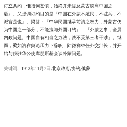
订立条约，惟措词甚慎，始终并未提及蒙古脱离中国之
语』。又强调订约目的是『中国在外蒙不殖民，不驻兵，不
派官是也』。梁答：『中华民国继承前清之权力，外蒙古仍
为中国之一部分，不能擅与外国订约』，『外蒙之事，全属
内政问题。中国自有相当之办法，决不受第三者干涉』。继
而，梁如浩在舆论压力下辞职，陆徵祥继任外交部长，并开
始与俄驻华公使库朋斯基会谈外蒙问题。
关键词:
1912年11月7日,北京政府,协约,俄蒙