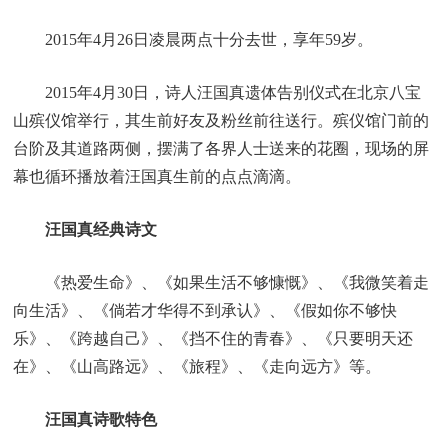
2015年4月26日凌晨两点十分去世，享年59岁。
2015年4月30日，诗人汪国真遗体告别仪式在北京八宝
山殡仪馆举行，其生前好友及粉丝前往送行。殡仪馆门前的
台阶及其道路两侧，摆满了各界人士送来的花圈，现场的屏
幕也循环播放着汪国真生前的点点滴滴。
汪国真经典诗文
《热爱生命》、《如果生活不够慷慨》、《我微笑着走
向生活》、《倘若才华得不到承认》、《假如你不够快
乐》、《跨越自己》、《挡不住的青春》、《只要明天还
在》、《山高路远》、《旅程》、《走向远方》等。
汪国真诗歌特色