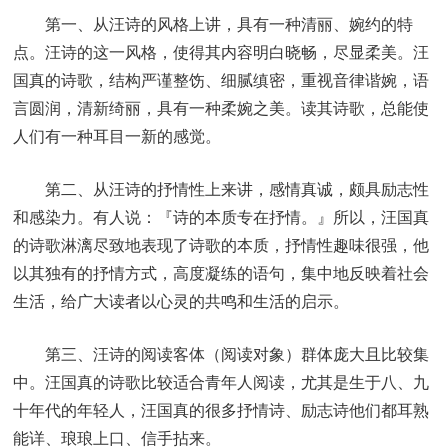
第一、从汪诗的风格上讲，具有一种清丽、婉约的特
点。汪诗的这一风格，使得其内容明白晓畅，尽显柔美。汪
国真的诗歌，结构严谨整饬、细腻缜密，重视音律谐婉，语
言圆润，清新绮丽，具有一种柔婉之美。读其诗歌，总能使
人们有一种耳目一新的感觉。
第二、从汪诗的抒情性上来讲，感情真诚，颇具励志性
和感染力。有人说：『诗的本质专在抒情。』所以，汪国真
的诗歌淋漓尽致地表现了诗歌的本质，抒情性趣味很强，他
以其独有的抒情方式，高度凝练的语句，集中地反映着社会
生活，给广大读者以心灵的共鸣和生活的启示。
第三、汪诗的阅读客体（阅读对象）群体庞大且比较集
中。汪国真的诗歌比较适合青年人阅读，尤其是生于八、九
十年代的年轻人，汪国真的很多抒情诗、励志诗他们都耳熟
能详、琅琅上口、信手拈来。