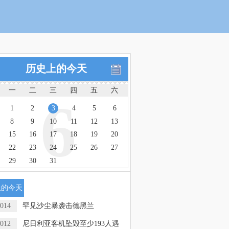
历史上的今天
一
二
三
四
五
六
6
1
2
3
4
5
6
8
9
10
11
12
13
15
16
17
18
19
20
22
23
24
25
26
27
29
30
31
上的今天
014
罕见沙尘暴袭击德黑兰
012
尼日利亚客机坠毁至少193人遇