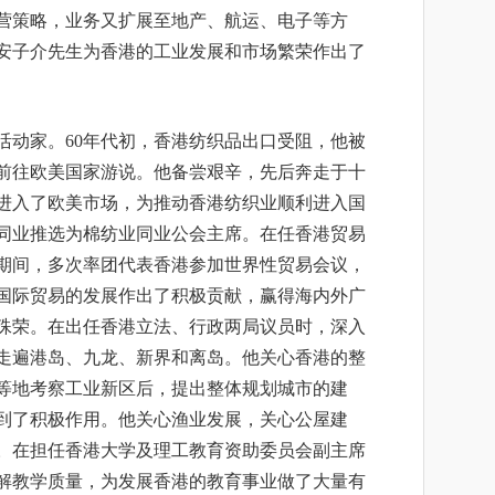
立
营策略，业务又扩展至地产、航运、电子等方
安子介先生为香港的工业发展和市场繁荣作出了
活动家。60年代初，香港纺织品出口受阻，他被
前往欧美国家游说。他备尝艰辛，先后奔走于十
进入了欧美市场，为推动香港纺织业顺利进入国
同业推选为棉纺业同业公会主席。在任香港贸易
期间，多次率团代表香港参加世界性贸易会议，
国际贸易的发展作出了积极贡献，赢得海内外广
殊荣。在出任香港立法、行政两局议员时，深入
走遍港岛、九龙、新界和离岛。他关心香港的整
等地考察工业新区后，提出整体规划城市的建
到了积极作用。他关心渔业发展，关心公屋建
。在担任香港大学及理工教育资助委员会副主席
解教学质量，为发展香港的教育事业做了大量有