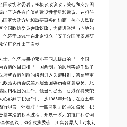
为全国政协常委后，积极参政议政，关心和支持国
提出了许多有价值的建设性意见和建议。在担任
与国家大政方针和重要事务的协商，关心人民政
区全国政协委员参政议政，为促进香港与内地的
他还于1991年在北京设立『安子介国际贸易研
教学研究作出了贡献。
人士。他坚决拥护邓小平同志提出的『一个国
为香港的回归和『一国两制』的顺利实施作出了
国政府就香港问题的谈判进入关键时刻，德高望重
民政治协商会议第六届全国委员会常务委员。此
港回归祖国的工作。他当时提出『香港保持繁荣
人心起到了积极作用。从1985年开始，在近五年
履行职责，怀着对『一国两制』的坚定信念，积
合基本法的起草过程，开展一系列的推广和咨询
会全体会议，30余次执委会，汇集各界人士对制订