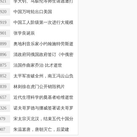
921
李大钊、马叙伦等师生请愿遭打
920
中国万吨轮出口美国
919
中国工人阶级第一次进行大规模
901
张学良诞辰
899
奥地利音乐家小约翰施特劳斯逝
896
清政府同俄国政府签订《中俄密
875
法国作曲家乔治·比才逝世
852
太平军攻破全州，南王冯云山负
839
林则徐在虎门公开销毁鸦片
657
近代生理科学的奠基者哈维逝世
326
诺夫哥罗德与挪威签署诺夫哥罗
979
宋太宗灭北汉，结束五代十国分
907
朱温篡唐，唐朝灭亡，后梁建