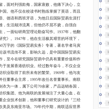
1
省，面对列强欺侮，国家衰败，他痛下决心，立
1
中国。他不仅在校读书时熟练掌握了英语，而且
1
语、德语和西班牙语，为他日后国际贸易生涯打
难，生活颠沛流离，但他仍不屈不挠，自强自
政
1
，一面钻研商贸理论勤奋写作。1937年，他翻
1
究》。1947年，他在生活极其艰苦的环境下，
世
1
60万字的《国际贸易实务》专著，著名学者马寅
约
1
论该书流传不衰，影响久远，是中国国际贸易实
作，至今在研究国际贸易中仍具有重要价值和作
1
致力于发展香港纺织业。经过数年奋斗，不仅企业
伤
1
织业取得了前所未有的繁荣。1969年，他与友
1
任董事会主席，1995年改任名誉董事长。南联
1
制衣为一体，属下公司70余家，产品远销各国，
纺织集团。他为南联的发展倾注了大量心血，在
德
重企业技术创新，他和董事们研究设计的『三经
裂
欧美及东南亚市场。70年代中期，南联适应世界