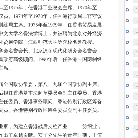
年至1975年，任香港工业总会主席。1970年至
录
1
议员。1974年至1978年，任香港行政局非官守议
1
港训练局主席。1975年至1979年，任香港贸易发展
1
港中文大学名誉法学博士，并被聘为北京对外经济
外贸易学院、江西师范大学等院校名誉教授。
1
文学会名誉会长、北京汉字现代化研究会名誉会
1
人民政府高级顾问。1990年后，任香港一国两制经
1
主席。
战
1
届全国政协常委，第八、九届全国政协副主席。
1
后担任香港基本法起草委员会副主任委员、香港
1
主任委员、香港事务顾问、香港特别行政区筹备
洋
1
委员、香港特别行政区筹备委员会副主任委员。
1
业家，为建立香港战后支柱产业———纺织业，
1
作出了卓越贡献。安子介先生的青年时期，正值