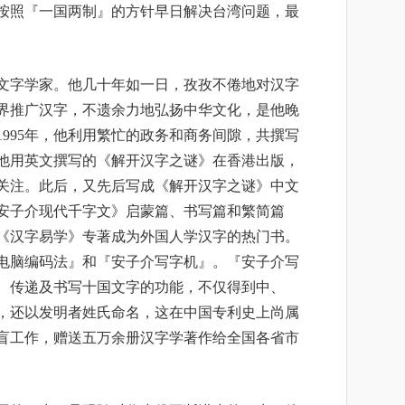
按照『一国两制』的方针早日解决台湾问题，最
文字学家。他几十年如一日，孜孜不倦地对汉字
界推广汉字，不遗余力地弘扬中华文化，是他晚
至1995年，他利用繁忙的政务和商务间隙，共撰写
年，他用英文撰写的《解开汉字之谜》在香港出版，
关注。此后，又先后写成《解开汉字之谜》中文
安子介现代千字文》启蒙篇、书写篇和繁简篇
的《汉字易学》专著成为外国人学汉字的热门书。
电脑编码法』和『安子介写字机』。『安子介写
、传递及书写十国文字的功能，不仅得到中、
，还以发明者姓氏命名，这在中国专利史上尚属
盲工作，赠送五万余册汉字学著作给全国各省市