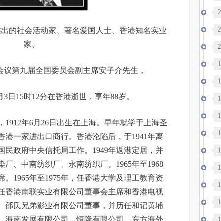
2
2
杰出的社会活动家、著名爱国人士、香港知名实业
家、
2
逝
1
会议第九届全国委员会副主席安子介先生，
轨
1
6月3日15时12分在香港逝世，享年88岁。
1
1
1912年6月26日出生在上海。早年就学于上海圣
1
职香港一家进出口商行。香港沦陷后，于1941年离
在国民政府中央信托局工作。1949年返港定居，并
1
染厂、中南纺织厂、永南纺织厂。1965年至1968
1
。1965年至1975年，任香港大学及理工教育资
1
，任香港南联实业有限公司董事会主席和香港电视
1
、邵氏兄弟影业有限公司董事，并历任和记黄埔
、海南发展有限公司、恒隆有限公司、东方海外
达
1