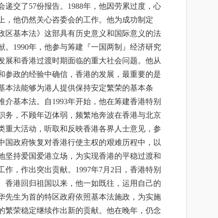
递交了57份报告。1988年，他因劳累过度，心
上，他仍然关心咨委会的工作。他为成功制定
政区基本法》这部具有历史意义和国际意义的法
。1990年，他参与筹建『一国两制』经济研究
发展和香港过渡时期面临的重大社会问题。他从
和参政的经验中确信，香港的发展，最重要的是
基本法能够为港人提供保持安定繁荣的基本条
介基本法。自1993年开始，他在筹建香港特别
职务，不顾年迈体弱，频繁地奔波在香港与北京
类重大活动，听取和反映香港各界人士意见，参
中国政府恢复对香港行使主权的艰难历程中，以
地坚持爱国爱港立场，为实现香港的平稳过渡和
作，作出突出贡献。1997年7月2日，香港特别
。香港回归祖国以来，他一如既往，运用自己的
华先生为首的特区政府依照基本法施政，为实施
的繁荣稳定继续作出新的贡献。他在晚年，仍念