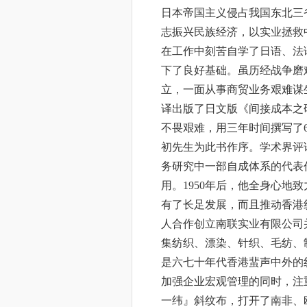
日本帝国主义侵占我国东北三
志振兴民族经济，以实业拯救
在工作中刻苦自学了日语、法
下了良好基础。虽历经战争磨
立，一面从事商贸业务艰难谋生
译出版了日文版《间接成本之研
不畏艰难，用三年时间撰写了
初先生为此书作序。学术界评
务研究中一部自成体系的代表
用。1950年后，他全身心地
有了长足发展，而且推动香港纺
人合作创立南联实业有限公司并
集纺织、漂染、针织、毛纺、
是六七十年代香港蜚声中外的
加强企业宏观管理的同时，注
一纬』斜纹布，打开了南非、