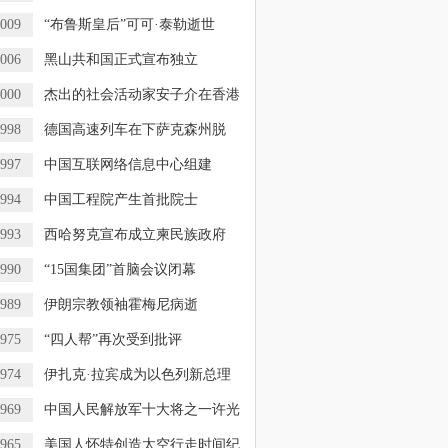
009
“布鲁斯皇后”可可·泰勒逝世
006
黑山共和国正式宣布独立
000
杰出的社会活动家安子介在香港
998
德国高速列车在下萨克森州脱
，
997
中国互联网络信息中心组建
994
中国工程院产生首批院士
993
西哈努克宣布成立柬民族政府
990
“15国集团”首脑会议闭幕
989
伊朗宗教领袖霍梅尼病逝
975
“四人帮”再次受到批评
974
伊扎克·拉宾成为以色列新总理
969
中国人民解放军十大将之一许光
965
美国人怀特创造太空行走时间纪