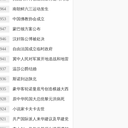
964
南朝鲜六三运动发生
953
中国佛教协会成立
947
蒙巴顿方案公布
946
汉奸陈公博被处决
944
自由法国成立临时政府
941
冀中人民对军展开地道战和地雷
937
温莎公爵结婚
936
斯诺到达陕北
935
豪华客轮诺曼底号创造横越大西
928
原中华民国大总统黎元洪病死
924
小说家卡夫卡去世
921
共产国际派人来华建议及早建党